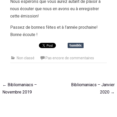
Nous espérons que vous aurez autant de plaisir à
nous écouter que nous en avons eu à enregistrer
cette émission!
Passez de bonnes fêtes et à l’année prochaine!
Bonne écoute !
Non classé
Pas encore de commentaires
Navigation
←
Bibliomaniacs –
Bibliomaniacs – Janvier
de
Novembre 2019
2020
→
l'article