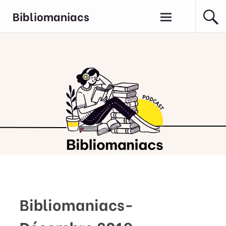
Aller
Bibliomaniacs
au
contenu
principal
Bibliomaniacs-