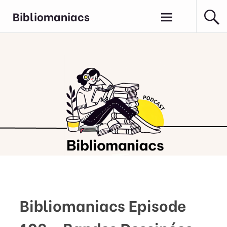
Aller
Bibliomaniacs
au
contenu
principal
Bibliomaniacs Episode