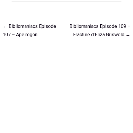
Navigation
←
Bibliomaniacs Episode
Bibliomaniacs Episode 109 –
de
107 – Apeirogon
Fracture d’Eliza Griswold
→
l'article