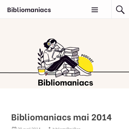
Aller
Bibliomaniacs
au
contenu
principal
Bibliomaniacs mai 2014