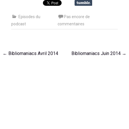
Episodes du
Pas encore de
podcast
commentaires
Navigation
←
Bibliomaniacs Avril 2014
Bibliomaniacs Juin 2014
→
de
l'article