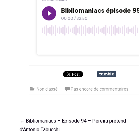
Non classé
Pas encore de commentaires
Navigation
←
Bibliomaniacs – Episode 94 – Pereira prétend
de
d’Antonio Tabucchi