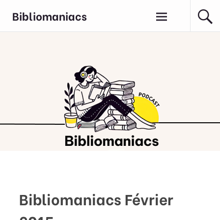
Aller
Bibliomaniacs
au
contenu
principal
Bibliomaniacs Février