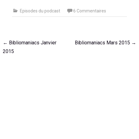
Episodes du podcast
6 Commentaires
Navigation
←
Bibliomaniacs Janvier
Bibliomaniacs Mars 2015
→
de
2015
l'article