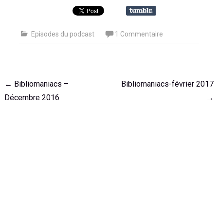
Episodes du podcast
1 Commentaire
Navigation
←
Bibliomaniacs –
Bibliomaniacs-février 2017
de
Décembre 2016
→
l'article