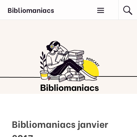
Aller
Bibliomaniacs
au
contenu
principal
Bibliomaniacs janvier