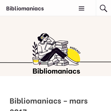
Aller
Bibliomaniacs
au
contenu
principal
Bibliomaniacs – mars