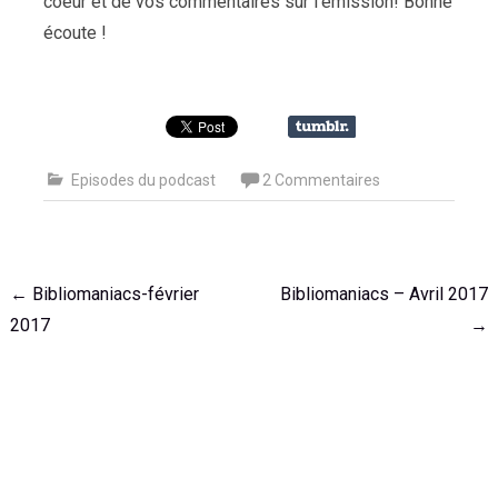
coeur et de vos commentaires sur l’émission! Bonne
écoute !
Episodes du podcast
2 Commentaires
Navigation
←
Bibliomaniacs-février
Bibliomaniacs – Avril 2017
de
2017
→
l'article