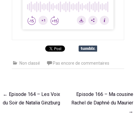
Non classé
Pas encore de commentaires
Navigation
←
Episode 164 – Les Voix
Episode 166 – Ma cousine
de
du Soir de Natalia Ginzburg
Rachel de Daphné du Maurier
l'article
→