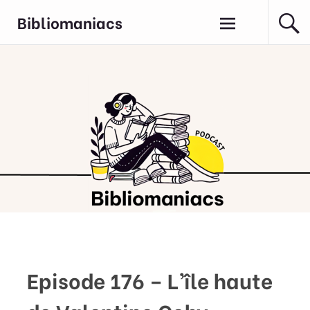
Aller
Bibliomaniacs
au
contenu
principal
Episode 176 – L’île haute