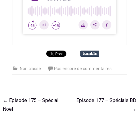
Non classé
Pas encore de commentaires
Navigation
←
Episode 175 – Spécial
Episode 177 – Spéciale BD
de
Noël
→
l'article