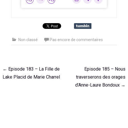
Non classé
Pas encore de commentaires
Navigation
←
Episode 183 – La Fille de
Episode 185 – Nous
de
Lake Placid de Marie Charrel
traverserons des orages
l'article
d’Anne-Laure Bondoux
→