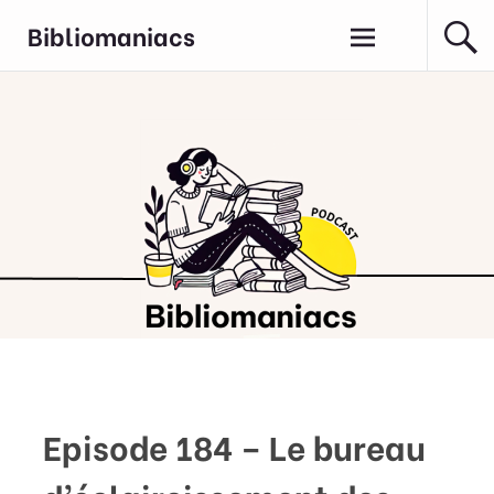
Aller
Bibliomaniacs
au
contenu
principal
Episode 184 – Le bureau