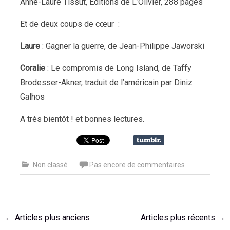
Anne-Laure Tissut, Editions de L’Olivier, 288 pages
Et de deux coups de cœur :
Laure
: Gagner la guerre, de Jean-Philippe Jaworski
Coralie
: Le compromis de Long Island, de Taffy
Brodesser-Akner, traduit de l’américain par Diniz
Galhos
A très bientôt ! et bonnes lectures.
Non classé
Pas encore de commentaires
Navigation
←
Articles plus anciens
Articles plus récents
→