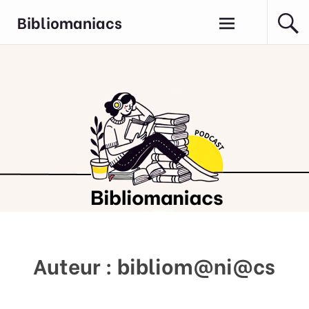
Aller
Bibliomaniacs
au
contenu
principal
Auteur :
bibliom@ni@cs