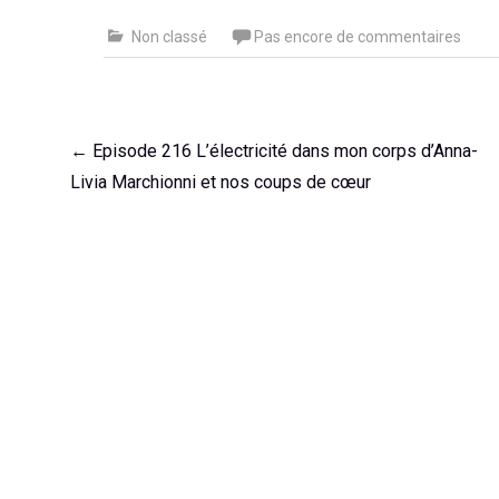
Non classé
Pas encore de commentaires
Navigation
←
Episode 216 L’électricité dans mon corps d’Anna-
de
Livia Marchionni et nos coups de cœur
l'article