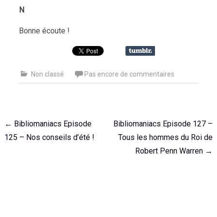
N
Bonne écoute !
Non classé
Pas encore de commentaires
Navigation
←
Bibliomaniacs Episode
Bibliomaniacs Episode 127 –
de
125 – Nos conseils d’été !
Tous les hommes du Roi de
l'article
Robert Penn Warren
→