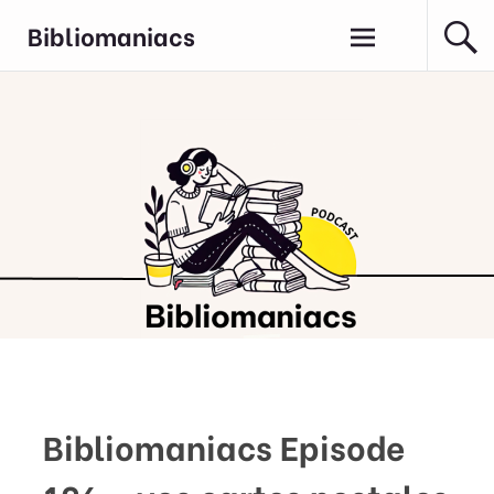
Aller
Bibliomaniacs
au
contenu
principal
Bibliomaniacs Episode