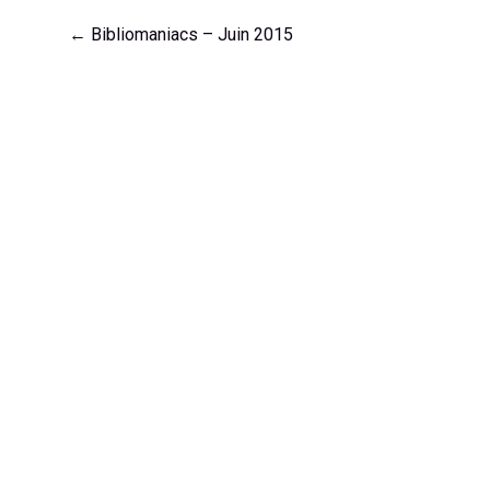
Navigation
←
Bibliomaniacs – Juin 2015
de
l'article