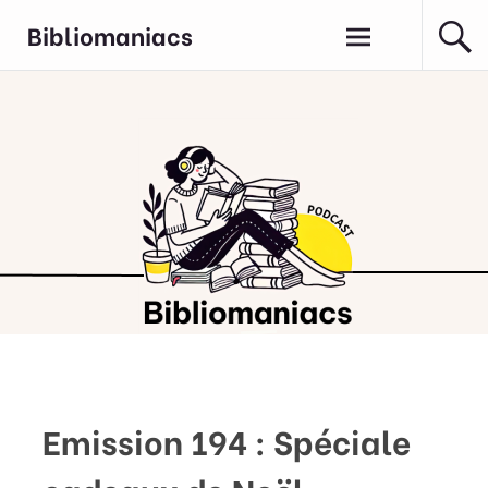
Aller
Bibliomaniacs
au
contenu
principal
Emission 194 : Spéciale