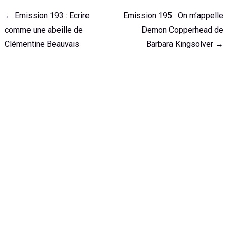
Navigation
←
Emission 193 : Ecrire
Emission 195 : On m’appelle
de
comme une abeille de
Demon Copperhead de
l'article
Clémentine Beauvais
Barbara Kingsolver
→