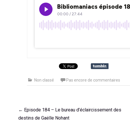
Non classé
Pas encore de commentaires
Navigation
←
Episode 184 – Le bureau d’éclaircissement des
de
destins de Gaëlle Nohant
l'article